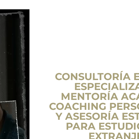
CONSULTORÍA 
ESPECIALIZ
MENTORÍA AC
COACHING PERS
Y ASESORÍA ES
PARA ESTUDI
EXTRANJ